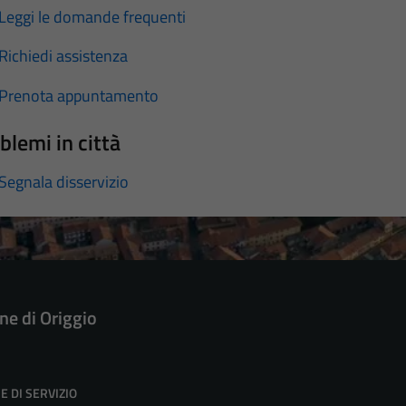
Leggi le domande frequenti
Richiedi assistenza
Prenota appuntamento
blemi in città
Segnala disservizio
e di Origgio
E DI SERVIZIO