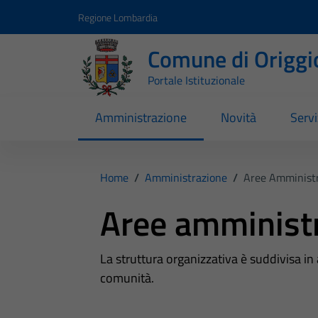
Vai ai contenuti
Vai al footer
Regione Lombardia
Comune di Origgi
Portale Istituzionale
Amministrazione
Novità
Servi
Home
/
Amministrazione
/
Aree Amministr
Aree amminist
La struttura organizzativa è suddivisa in
comunità.