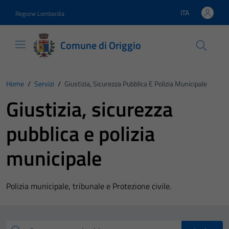
Vai ai contenuti
Vai al footer
ITA
Regione Lombardia
Lingua attiva:
Comune di Origgio
Home
/
Servizi
/
Giustizia, Sicurezza Pubblica E Polizia Municipale
Giustizia, sicurezza
pubblica e polizia
municipale
Polizia municipale, tribunale e Protezione civile.
Esplora tutti i servizi