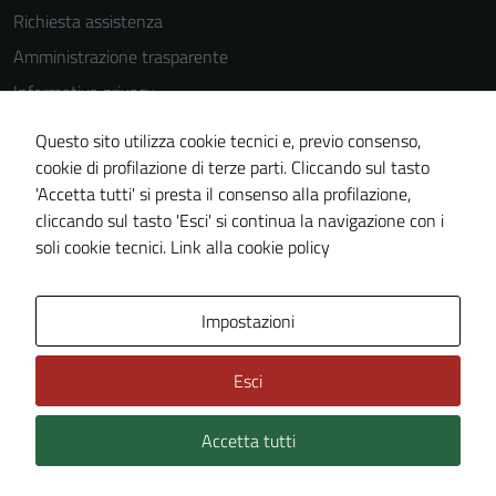
Richiesta assistenza
Tecnici
Questi cookie
Amministrazione trasparente
sono necessari
Informativa privacy
per il
Cookie Policy
funzionamento
Questo sito utilizza cookie tecnici e, previo consenso,
del sito e non
Note legali
cookie di profilazione di terze parti. Cliccando sul tasto
possono
'Accetta tutti' si presta il consenso alla profilazione,
Dichiarazione di accessibilità
essere
cliccando sul tasto 'Esci' si continua la navigazione con i
Piano di miglioramento del sito
disabilitati.
soli cookie tecnici.
Link alla cookie policy
Questi cookie
non raccolgono
informazioni
Area Privata
Impostazioni
personali.
Esci
Accetta tutti
Credits: ©
Technical Design s.r.l.