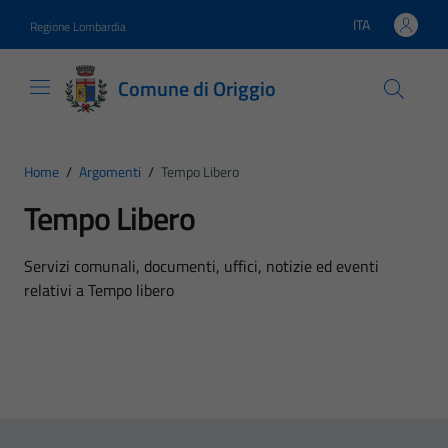
Vai ai contenuti
Vai al footer
ITA
Regione Lombardia
Lingua attiva:
Comune di Origgio
Home
/
Argomenti
/
Tempo Libero
Tempo Libero
Dettagli dell'argomento
Servizi comunali, documenti, uffici, notizie ed eventi
relativi a Tempo libero