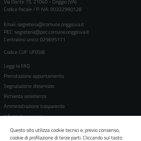
Via Dante 15, 21040 - Origgio (VA)
Codice fiscale / P. IVA: 00322990128
Email:
segreteria@comune.origgio.va.it
PEC:
segreteria@pec.comune.origgio.va.it
Centralino unico: 029695111
Codice CUF: UF0SI8
Leggi le FAQ
Prenotazione appuntamento
Segnalazione disservizio
Richiesta assistenza
Amministrazione trasparente
Informativa privacy
Tecnici
Cookie Policy
Questi cookie
Questo sito utilizza cookie tecnici e, previo consenso,
Note legali
sono necessari
cookie di profilazione di terze parti. Cliccando sul tasto