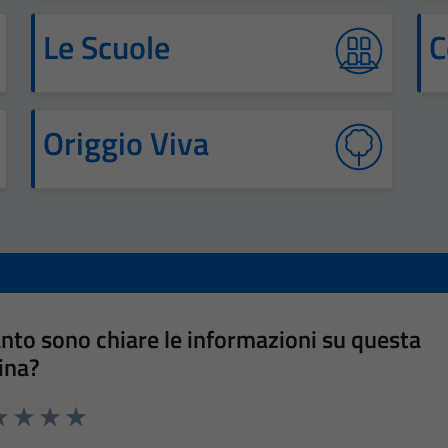
Le Scuole
C
Origgio Viva
nto sono chiare le informazioni su questa
ina?
a 1 stelle su 5
luta 2 stelle su 5
Valuta 3 stelle su 5
Valuta 4 stelle su 5
Valuta 5 stelle su 5