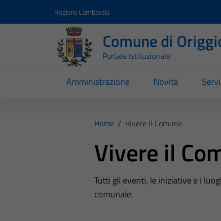
Vai ai contenuti
Vai al footer
Regione Lombardia
Comune di Origgi
Portale Istituzionale
Amministrazione
Novità
Servi
Home
/
Vivere Il Comune
Vivere il Co
Tutti gli eventi, le iniziative e i lu
comunale.