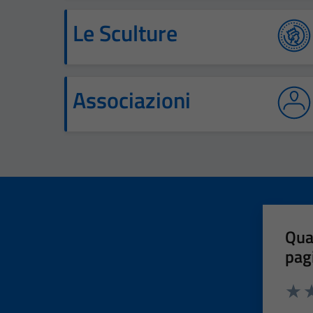
Le Sculture
Associazioni
Qua
pag
Valut
Va