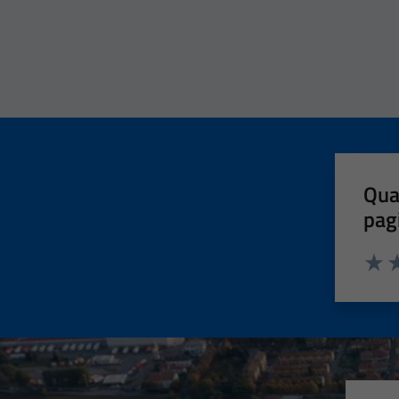
Qua
pag
Valut
Va