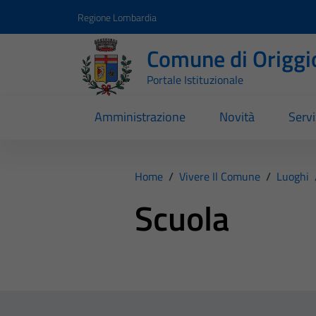
Vai ai contenuti
Vai al footer
Regione Lombardia
Comune di Origgi
Portale Istituzionale
Amministrazione
Novità
Servi
Home
/
Vivere Il Comune
/
Luoghi
Scuola