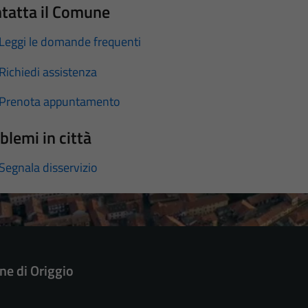
tatta il Comune
Leggi le domande frequenti
Richiedi assistenza
Prenota appuntamento
blemi in città
Segnala disservizio
e di Origgio