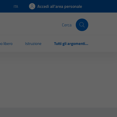
Accedi all'area personale
ITA
Lingua attiva:
Cerca
o libero
Istruzione
Tutti gli argomenti...