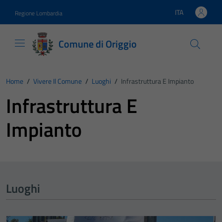
Vai ai contenuti
Vai al footer
ITA
Regione Lombardia
Lingua attiva:
Comune di Origgio
Home
/
Vivere Il Comune
/
Luoghi
/
Infrastruttura E Impianto
Infrastruttura E
Impianto
Luoghi