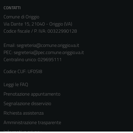
CONTATTI
Comune di Origgio
Via Dante 15, 21040 - Origgio (VA)
Codice fiscale / P. IVA: 00322990128
Email:
segreteria@comune.origgio.va.it
PEC:
segreteria@pec.comune.origgio.va.it
Centralino unico: 029695111
Codice CUF: UF0SI8
Leggi le FAQ
Prenotazione appuntamento
Segnalazione disservizio
Richiesta assistenza
Amministrazione trasparente
Tecnici
Informativa privacy