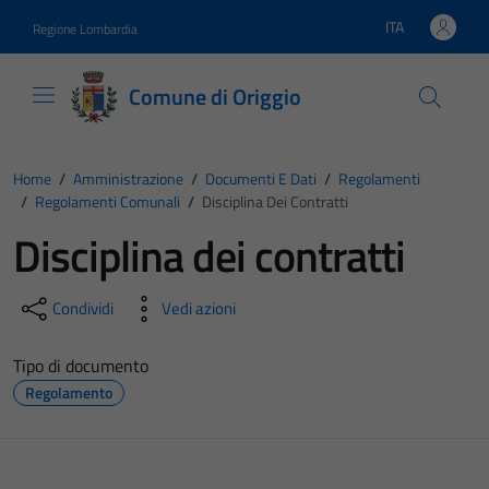
Vai ai contenuti
Vai al footer
ITA
Regione Lombardia
Lingua attiva:
Comune di Origgio
Home
/
Amministrazione
/
Documenti E Dati
/
Regolamenti
/
Regolamenti Comunali
/
Disciplina Dei Contratti
Disciplina dei contratti
Condividi
Vedi azioni
Tipo di documento
Regolamento