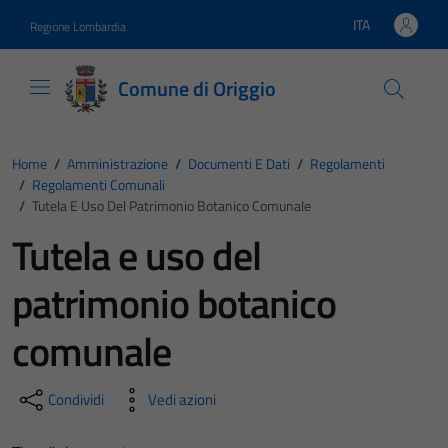
Vai ai contenuti
Vai al footer
ITA
Regione Lombardia
Lingua attiva:
Comune di Origgio
Home
/
Amministrazione
/
Documenti E Dati
/
Regolamenti
/
Regolamenti Comunali
/
Tutela E Uso Del Patrimonio Botanico Comunale
Tutela e uso del
patrimonio botanico
comunale
Condividi
Vedi azioni