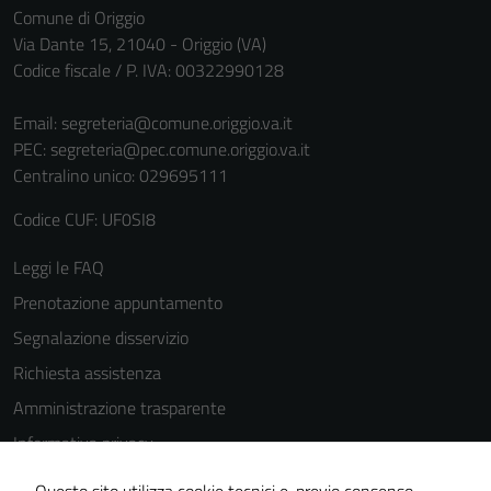
Comune di Origgio
Via Dante 15, 21040 - Origgio (VA)
Codice fiscale / P. IVA: 00322990128
Email:
segreteria@comune.origgio.va.it
PEC:
segreteria@pec.comune.origgio.va.it
Centralino unico: 029695111
Tecnici
Codice CUF: UF0SI8
Questi cookie
sono necessari
Leggi le FAQ
per il
Prenotazione appuntamento
funzionamento
del sito e non
Segnalazione disservizio
possono
Richiesta assistenza
essere
Amministrazione trasparente
disabilitati.
Questi cookie
Informativa privacy
non raccolgono
Cookie Policy
informazioni