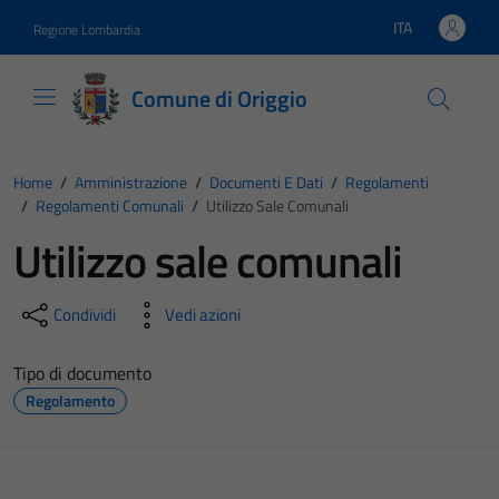
Vai ai contenuti
Vai al footer
ITA
Regione Lombardia
Lingua attiva:
Comune di Origgio
Home
/
Amministrazione
/
Documenti E Dati
/
Regolamenti
/
Regolamenti Comunali
/
Utilizzo Sale Comunali
Utilizzo sale comunali
Condividi
Vedi azioni
Tipo di documento
Regolamento