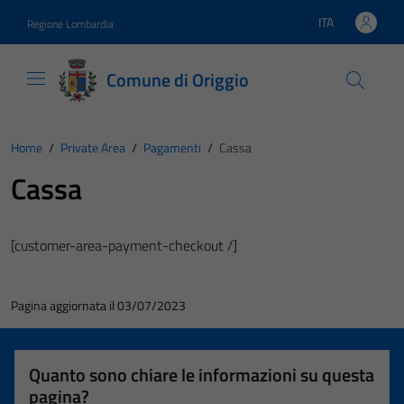
Vai ai contenuti
Vai al footer
ITA
Regione Lombardia
Lingua attiva:
Comune di Origgio
Home
/
Private Area
/
Pagamenti
/
Cassa
Cassa
[customer-area-payment-checkout /]
Pagina aggiornata il 03/07/2023
Quanto sono chiare le informazioni su questa
pagina?