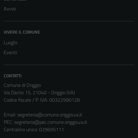
Avvisi
VIVERE IL COMUNE
Luoghi
Eventi
CONTATTI
Comune di Origgio
Via Dante 15, 21040 - Origgio (VA)
Tecnici
Codice fiscale / P. IVA: 00322990128
Questi cookie
sono necessari
Email:
segreteria@comune.origgio.va.it
per il
PEC:
segreteria@pec.comune.origgio.va.it
funzionamento
Centralino unico: 029695111
del sito e non