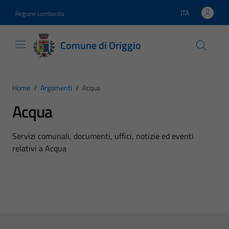
Vai ai contenuti
Vai al footer
ITA
Regione Lombardia
Lingua attiva:
Comune di Origgio
Home
/
Argomenti
/
Acqua
Acqua
Dettagli dell'argomento
Servizi comunali, documenti, uffici, notizie ed eventi
relativi a Acqua