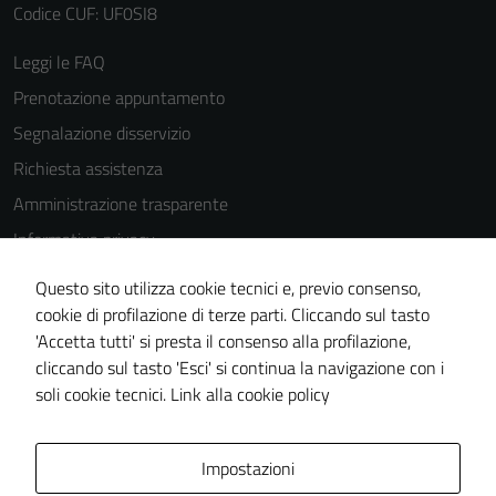
possono
Codice CUF: UF0SI8
essere
disabilitati.
Leggi le FAQ
Questi cookie
Prenotazione appuntamento
non raccolgono
Segnalazione disservizio
informazioni
personali.
Richiesta assistenza
Amministrazione trasparente
Informativa privacy
Cookie Policy
Questo sito utilizza cookie tecnici e, previo consenso,
Note legali
cookie di profilazione di terze parti. Cliccando sul tasto
'Accetta tutti' si presta il consenso alla profilazione,
Dichiarazione di accessibilità
cliccando sul tasto 'Esci' si continua la navigazione con i
Piano di miglioramento del sito
soli cookie tecnici.
Link alla cookie policy
Area Privata
Impostazioni