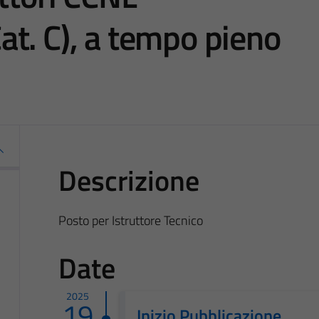
t. C), a tempo pieno
Descrizione
Posto per Istruttore Tecnico
Date
2025
19
Inizio Pubblicazione