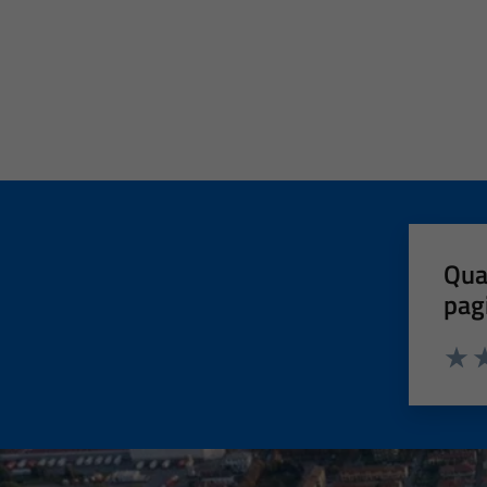
Qua
pag
Valut
Va