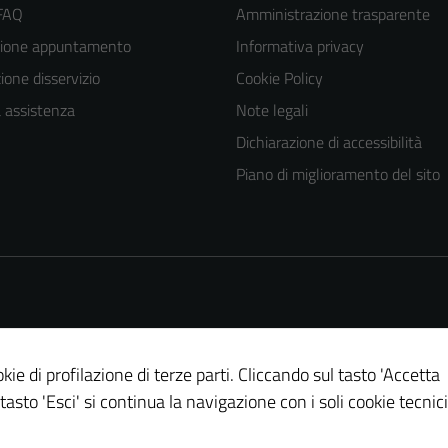
 FAQ
Amministrazione trasparente
zione appuntamento
Informativa privacy
one disservizio
Cookie Policy
a assistenza
Note legali
Dichiarazione di accessibilità
Piano di miglioramento del sito
kie di profilazione di terze parti. Cliccando sul tasto 'Accetta
 tasto 'Esci' si continua la navigazione con i soli cookie tecnici
Tecnici
Questi cookie