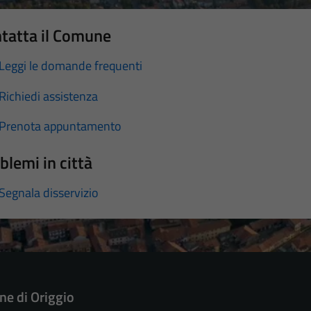
tatta il Comune
Leggi le domande frequenti
Richiedi assistenza
Prenota appuntamento
blemi in città
Segnala disservizio
e di Origgio