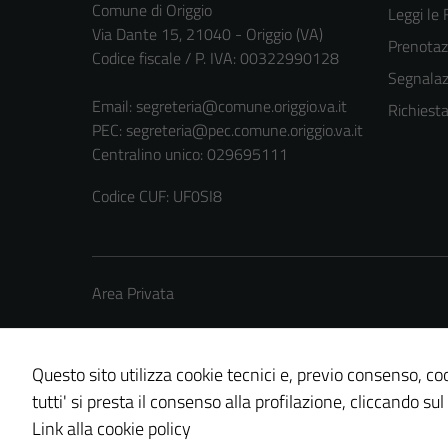
Comune di Origgio
Leggi le
Via Dante 15, 21040 - Origgio (VA)
Prenota
Codice fiscale / P. IVA: 00322990128
Segnalazi
Email:
segreteria@comune.origgio.va.it
Richiest
PEC:
segreteria@pec.comune.origgio.va.it
Centralino unico: 029695111
Codice CUF: UF0SI8
Area Privata
Questo sito utilizza cookie tecnici e, previo consenso, coo
tutti' si presta il consenso alla profilazione, cliccando sul
Credits: ©
Technical Design s.r.l.
Link alla cookie policy