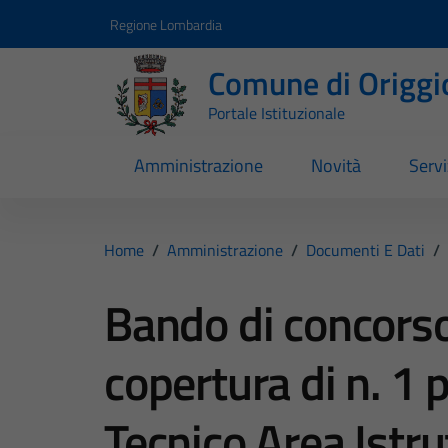
Vai ai contenuti
Vai al footer
Regione Lombardia
Comune di Origgi
Portale Istituzionale
Amministrazione
Novità
Servi
Home
/
Amministrazione
/
Documenti E Dati
/
Bando di concorso
copertura di n. 1 p
Tecnico Area Istr