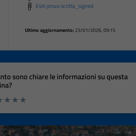
Esiti prova scritta_signed
Ultimo aggiornamento:
23/01/2026, 09:15
nto sono chiare le informazioni su questa
ina?
a 1 stelle su 5
luta 2 stelle su 5
Valuta 3 stelle su 5
Valuta 4 stelle su 5
Valuta 5 stelle su 5