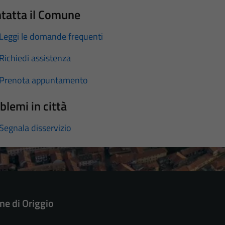
tatta il Comune
Leggi le domande frequenti
Richiedi assistenza
Prenota appuntamento
blemi in città
Segnala disservizio
e di Origgio