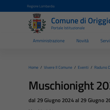
Vai ai contenuti
Vai al footer
Regione Lombardia
Comune di Origgi
Portale Istituzionale
Amministrazione
Novità
Servi
Home
/
Vivere Il Comune
/
Eventi
/
Raduno D
Muschionight 2
dal 29 Giugno 2024 al 29 Giugno 