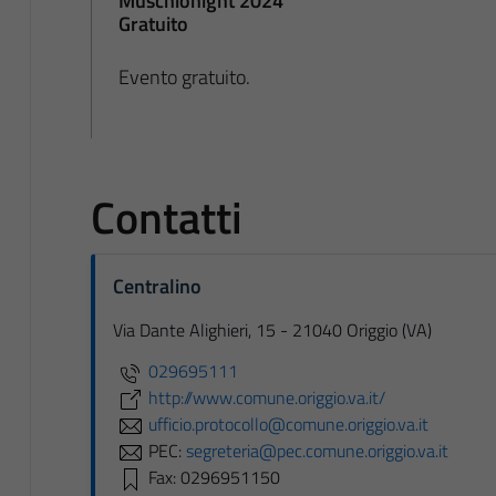
Muschionight 2024
Gratuito
Evento gratuito.
Contatti
Centralino
Via Dante Alighieri, 15 - 21040 Origgio (VA)
029695111
http://www.comune.origgio.va.it/
ufficio.protocollo@comune.origgio.va.it
PEC:
segreteria@pec.comune.origgio.va.it
Fax: 0296951150