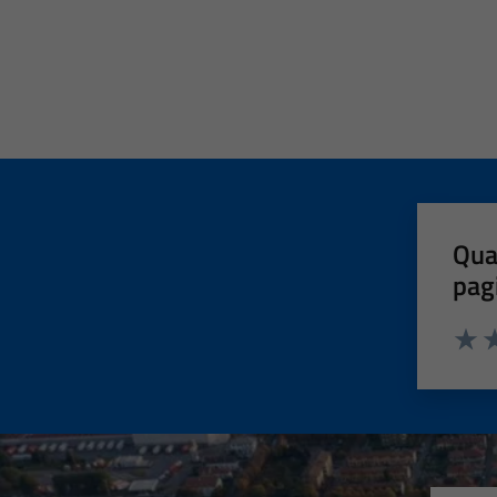
Qua
pag
Valut
Va