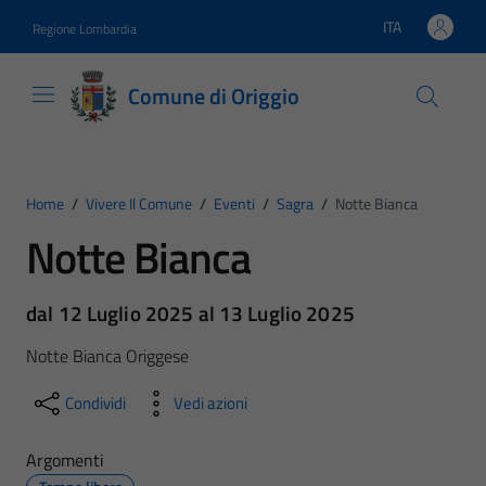
Vai ai contenuti
Vai al footer
ITA
Regione Lombardia
Lingua attiva:
Comune di Origgio
Home
/
Vivere Il Comune
/
Eventi
/
Sagra
/
Notte Bianca
Notte Bianca
dal 12 Luglio 2025 al 13 Luglio 2025
Notte Bianca Origgese
Condividi
Vedi azioni
Argomenti