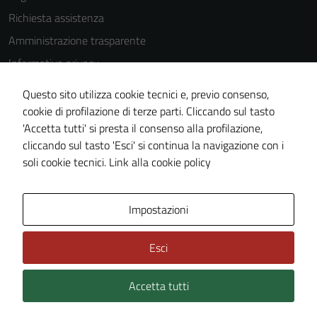
Richiesta assistenza
Amministrazione trasparente
Informativa privacy
Cookie Policy
Questo sito utilizza cookie tecnici e, previo consenso,
Note legali
cookie di profilazione di terze parti. Cliccando sul tasto
'Accetta tutti' si presta il consenso alla profilazione,
Dichiarazione di accessibilità
cliccando sul tasto 'Esci' si continua la navigazione con i
Piano di miglioramento del sito
soli cookie tecnici.
Link alla cookie policy
Area Privata
Impostazioni
Esci
Accetta tutti
Credits: ©
Technical Design s.r.l.