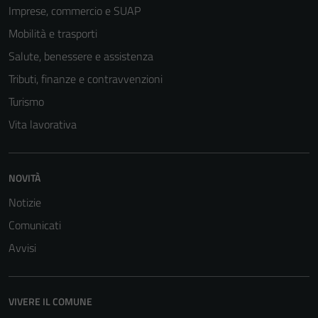
Imprese, commercio e SUAP
Tecnici
Mobilità e trasporti
Questi cookie
sono necessari
Salute, benessere e assistenza
per il
Tributi, finanze e contravvenzioni
funzionamento
Turismo
del sito e non
possono
Vita lavorativa
essere
disabilitati.
Questi cookie
NOVITÀ
non raccolgono
Notizie
informazioni
personali.
Comunicati
Avvisi
VIVERE IL COMUNE