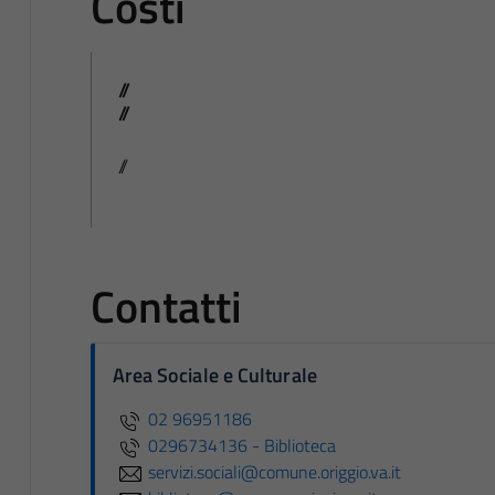
Costi
//
//
//
Contatti
Area Sociale e Culturale
02 96951186
0296734136 - Biblioteca
servizi.sociali@comune.origgio.va.it