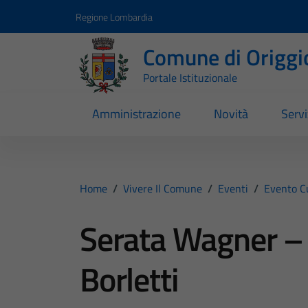
Vai ai contenuti
Vai al footer
Regione Lombardia
Comune di Origgi
Portale Istituzionale
Amministrazione
Novità
Servi
Home
/
Vivere Il Comune
/
Eventi
/
Evento C
Serata Wagner – A
Borletti