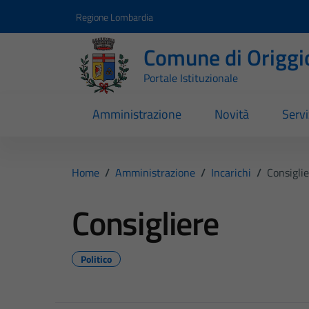
Vai ai contenuti
Vai al footer
Regione Lombardia
Comune di Origgi
Portale Istituzionale
Amministrazione
Novità
Servi
Home
/
Amministrazione
/
Incarichi
/
Consigli
Consigliere
Politico