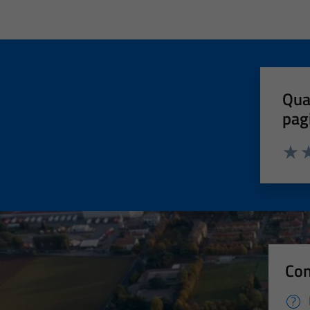
Qua
pag
Valut
Va
Con