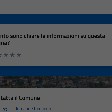
nto sono chiare le informazioni su questa
ina?
a 1 stelle su 5
luta 2 stelle su 5
Valuta 3 stelle su 5
Valuta 4 stelle su 5
Valuta 5 stelle su 5
tatta il Comune
Leggi le domande frequenti