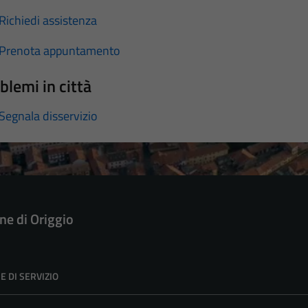
Richiedi assistenza
Prenota appuntamento
blemi in città
Segnala disservizio
e di Origgio
E DI SERVIZIO