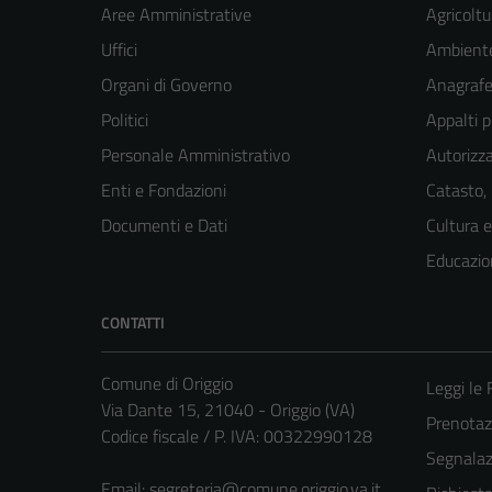
Aree Amministrative
Agricoltu
Uffici
Ambient
Organi di Governo
Anagrafe 
Politici
Appalti p
Personale Amministrativo
Autorizza
Enti e Fondazioni
Catasto,
Documenti e Dati
Cultura 
Educazio
CONTATTI
Comune di Origgio
Leggi le
Via Dante 15, 21040 - Origgio (VA)
Prenota
Codice fiscale / P. IVA: 00322990128
Segnalazi
Email:
segreteria@comune.origgio.va.it