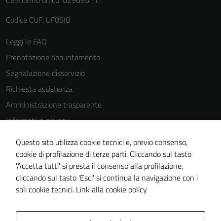
Centralino unico: 029695111
Codice CUF: UF0SI8
Leggi le FAQ
Tecnici
Prenotazione appuntamento
Questi cookie
Segnalazione disservizio
sono necessari
per il
Richiesta assistenza
funzionamento
Amministrazione trasparente
del sito e non
Informativa privacy
possono
essere
Cookie Policy
Questo sito utilizza cookie tecnici e, previo consenso,
disabilitati.
Note legali
cookie di profilazione di terze parti. Cliccando sul tasto
Questi cookie
'Accetta tutti' si presta il consenso alla profilazione,
Dichiarazione di accessibilità
non raccolgono
cliccando sul tasto 'Esci' si continua la navigazione con i
informazioni
Piano di miglioramento del sito
soli cookie tecnici.
Link alla cookie policy
personali.