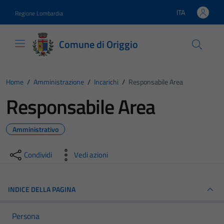
Vai ai contenuti
Vai al footer
ITA
Regione Lombardia
Lingua attiva:
Comune di Origgio
Home
/
Amministrazione
/
Incarichi
/
Responsabile Area
Responsabile Area
Amministrativo
Condividi
Vedi azioni
INDICE DELLA PAGINA
Persona