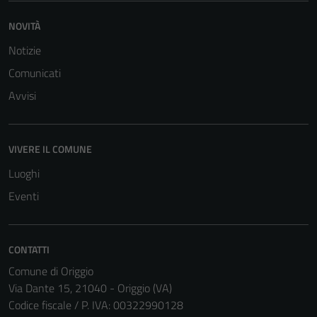
funzionamento
del sito e non
NOVITÀ
possono
Notizie
essere
Comunicati
disabilitati.
Questi cookie
Avvisi
non raccolgono
informazioni
personali.
VIVERE IL COMUNE
Luoghi
Eventi
CONTATTI
Comune di Origgio
Via Dante 15, 21040 - Origgio (VA)
Codice fiscale / P. IVA: 00322990128