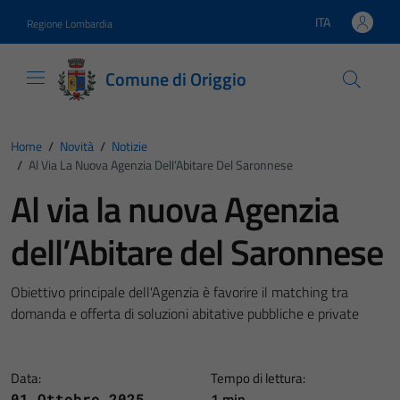
Vai ai contenuti
Vai al footer
ITA
Regione Lombardia
Lingua attiva:
Comune di Origgio
Home
/
Novità
/
Notizie
/
Al Via La Nuova Agenzia Dell’Abitare Del Saronnese
Al via la nuova Agenzia
dell’Abitare del Saronnese
Obiettivo principale dell'Agenzia è favorire il matching tra
domanda e offerta di soluzioni abitative pubbliche e private
Data:
Tempo di lettura:
1 min
01 Ottobre 2025