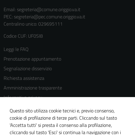
Email:
segreteria@comune.origgio.va.it
PEC:
segreteria@pec.comune.origgio.va.it
Centralino unico: 029695111
Codice CUF: UF0SI8
Leggi le FAQ
Prenotazione appuntamento
Segnalazione disservizio
Richiesta assistenza
Amministrazione trasparente
Informativa privacy
Cookie Policy
Questo sito utilizza cookie tecnici e, previo consenso,
Note legali
cookie di profilazione di terze parti. Cliccando sul tasto
'Accetta tutti' si presta il consenso alla profilazione,
Dichiarazione di accessibilità
cliccando sul tasto 'Esci' si continua la navigazione con i