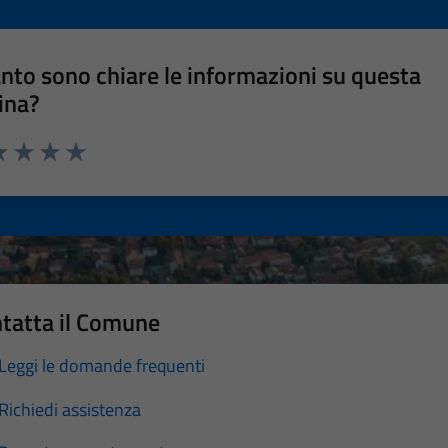
nto sono chiare le informazioni su questa
ina?
a 1 stelle su 5
luta 2 stelle su 5
Valuta 3 stelle su 5
Valuta 4 stelle su 5
Valuta 5 stelle su 5
tatta il Comune
Leggi le domande frequenti
Richiedi assistenza