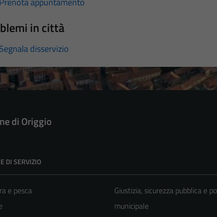
Prenota appuntamento
blemi in città
Segnala disservizio
e di Origgio
E DI SERVIZIO
ra e pesca
Giustizia, sicurezza pubblica e po
e
municipale