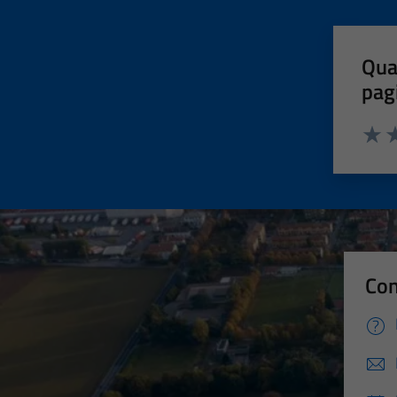
Qua
pag
Valut
Va
Con