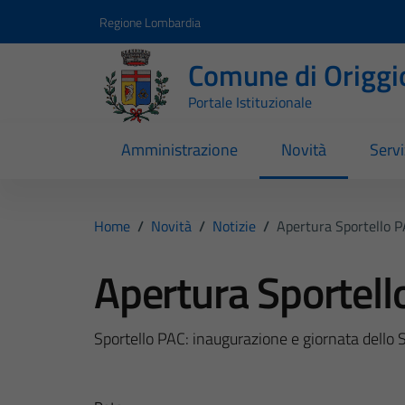
Vai ai contenuti
Vai al footer
Regione Lombardia
Comune di Origgi
Portale Istituzionale
Amministrazione
Novità
Servi
Home
/
Novità
/
Notizie
/
Apertura Sportello P
Apertura Sportell
Sportello PAC: inaugurazione e giornata dello