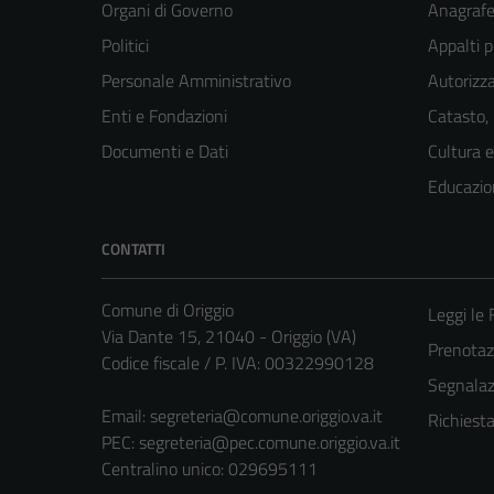
Organi di Governo
Anagrafe 
Politici
Appalti p
Personale Amministrativo
Autorizza
Enti e Fondazioni
Catasto,
Documenti e Dati
Cultura 
Educazio
CONTATTI
Comune di Origgio
Leggi le
Via Dante 15, 21040 - Origgio (VA)
Prenota
Codice fiscale / P. IVA: 00322990128
Segnalazi
Email:
segreteria@comune.origgio.va.it
Richiest
PEC:
segreteria@pec.comune.origgio.va.it
Centralino unico: 029695111