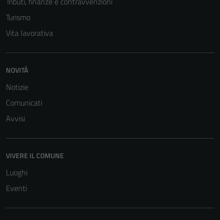
Tributi, finanze e contravvenzioni
Turismo
Vita lavorativa
NOVITÀ
Notizie
Tecnici
Comunicati
Questi cookie
Avvisi
sono necessari
per il
funzionamento
del sito e non
VIVERE IL COMUNE
possono
Luoghi
essere
Eventi
disabilitati.
Questi cookie
non raccolgono