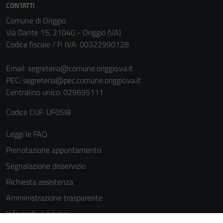
informazioni
CONTATTI
personali.
Comune di Origgio
Via Dante 15, 21040 - Origgio (VA)
Codice fiscale / P. IVA: 00322990128
Email:
segreteria@comune.origgio.va.it
PEC:
segreteria@pec.comune.origgio.va.it
Centralino unico: 029695111
Codice CUF: UF0SI8
Leggi le FAQ
Prenotazione appuntamento
Segnalazione disservizio
Richiesta assistenza
Amministrazione trasparente
Informativa privacy