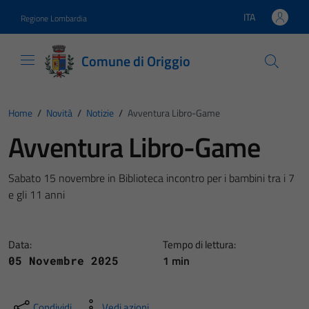
Vai ai contenuti
Vai al footer
ITA
Regione Lombardia
Lingua attiva:
Comune di Origgio
Home
/
Novità
/
Notizie
/
Avventura Libro-Game
Avventura Libro-Game
Sabato 15 novembre in Biblioteca incontro per i bambini tra i 7
e gli 11 anni
Data:
Tempo di lettura:
1 min
05 Novembre 2025
Condividi
Vedi azioni