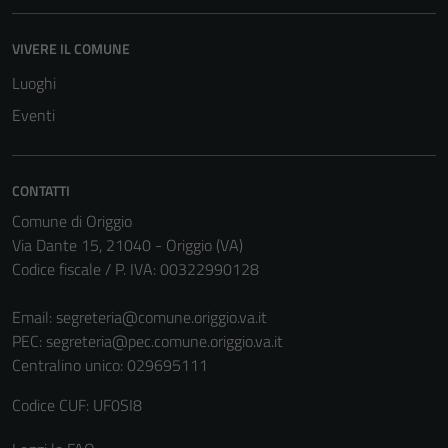
essere
disabilitati.
VIVERE IL COMUNE
Questi cookie
non raccolgono
Luoghi
informazioni
Eventi
personali.
CONTATTI
Comune di Origgio
Via Dante 15, 21040 - Origgio (VA)
Codice fiscale / P. IVA: 00322990128
Email:
segreteria@comune.origgio.va.it
PEC:
segreteria@pec.comune.origgio.va.it
Centralino unico: 029695111
Codice CUF: UF0SI8