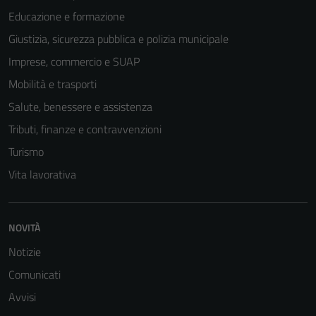
Educazione e formazione
Giustizia, sicurezza pubblica e polizia municipale
Imprese, commercio e SUAP
Mobilità e trasporti
Salute, benessere e assistenza
Tributi, finanze e contravvenzioni
Turismo
Vita lavorativa
Tecnici
Questi cookie
NOVITÀ
sono necessari
per il
Notizie
funzionamento
Comunicati
del sito e non
Avvisi
possono