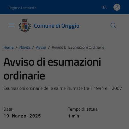
Vai ai contenuti
Vai al footer
ITA
Regione Lombardia
Lingua attiva:
Comune di Origgio
Home
/
Novità
/
Avvisi
/
Avviso Di Esumazioni Ordinarie
Avviso di esumazioni
ordinarie
Esumazioni ordinarie delle salme inumate tra il 1994 e il 2007
Data:
Tempo di lettura:
1 min
19 Marzo 2025