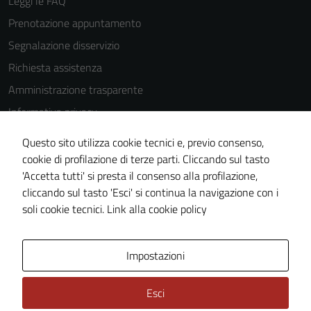
Leggi le FAQ
Prenotazione appuntamento
Segnalazione disservizio
Richiesta assistenza
Amministrazione trasparente
Informativa privacy
Cookie Policy
Questo sito utilizza cookie tecnici e, previo consenso,
Note legali
cookie di profilazione di terze parti. Cliccando sul tasto
'Accetta tutti' si presta il consenso alla profilazione,
Dichiarazione di accessibilità
cliccando sul tasto 'Esci' si continua la navigazione con i
Piano di miglioramento del sito
soli cookie tecnici.
Link alla cookie policy
Area Privata
Impostazioni
Esci