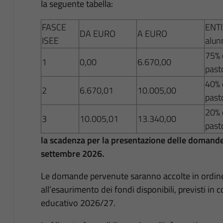
la seguente tabella:
FASCE
ENTI
DA EURO
A EURO
ISEE
alun
75% 
1
0,00
6.670,00
past
40% 
2
6.670,01
10.005,00
past
20% 
3
10.005,01
13.340,00
past
la scadenza per la presentazione delle domande 
settembre 2026.
Le domande pervenute saranno accolte in ordine 
all’esaurimento dei fondi disponibili, previsti in
educativo 2026/27.