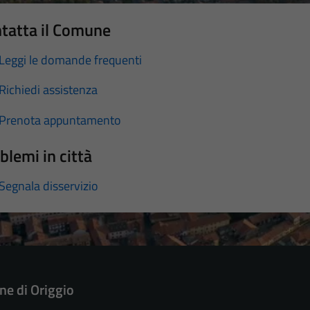
tatta il Comune
Leggi le domande frequenti
Richiedi assistenza
Prenota appuntamento
blemi in città
Segnala disservizio
e di Origgio