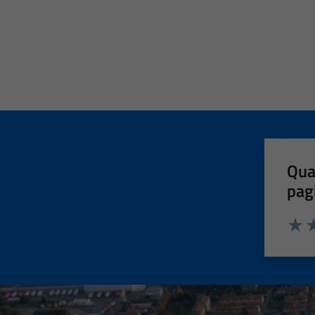
Qua
pag
Valut
Va