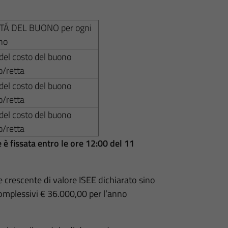
TÁ DEL BUONO per ogni
no
del costo del buono
o/retta
del costo del buono
o/retta
del costo del buono
o/retta
è fissata entro le ore 12:00 del 11
crescente di valore ISEE dichiarato sino
 complessivi € 36.000,00 per l’anno