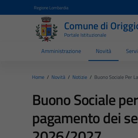
Vai ai contenuti
Vai al footer
Regione Lombardia
Comune di Origgi
Portale Istituzionale
Amministrazione
Novità
Servi
Home
/
Novità
/
Notizie
/
Buono Sociale Per La
Buono Sociale per 
pagamento dei serv
2026/2027