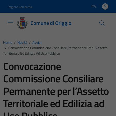
Vai ai contenuti
Vai al footer
ITA
Regione Lombardia
Lingua attiva:
Comune di Origgio
Home
/
Novità
/
Avvisi
/
Convocazione Commissione Consiliare Permanente Per L’Assetto
Territoriale Ed Edilizia Ad Uso Pubblico
Convocazione
Commissione Consiliare
Permanente per l’Assetto
Territoriale ed Edilizia ad
Uso Pubblico