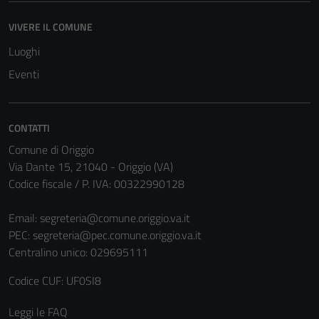
VIVERE IL COMUNE
Tecnici
Luoghi
Questi cookie
sono necessari
Eventi
per il
funzionamento
del sito e non
CONTATTI
possono
Comune di Origgio
essere
Via Dante 15, 21040 - Origgio (VA)
disabilitati.
Codice fiscale / P. IVA: 00322990128
Questi cookie
non raccolgono
Email:
segreteria@comune.origgio.va.it
informazioni
PEC:
segreteria@pec.comune.origgio.va.it
personali.
Centralino unico: 029695111
Codice CUF: UF0SI8
Leggi le FAQ