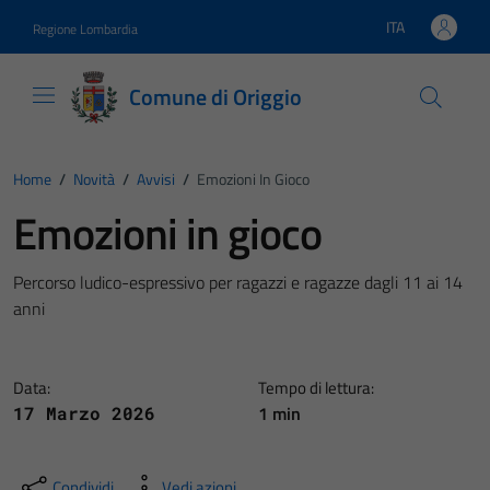
Vai ai contenuti
Vai al footer
ITA
Regione Lombardia
Lingua attiva:
Comune di Origgio
Home
/
Novità
/
Avvisi
/
Emozioni In Gioco
Emozioni in gioco
Percorso ludico-espressivo per ragazzi e ragazze dagli 11 ai 14
anni
Data:
Tempo di lettura:
1 min
17 Marzo 2026
Condividi
Vedi azioni