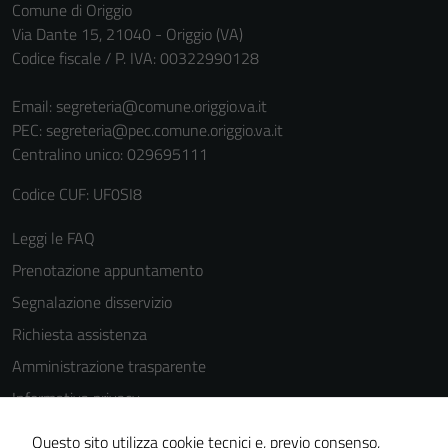
Comune di Origgio
Via Dante 15, 21040 - Origgio (VA)
Codice fiscale / P. IVA: 00322990128
Email:
segreteria@comune.origgio.va.it
PEC:
segreteria@pec.comune.origgio.va.it
Centralino unico: 029695111
Codice CUF: UF0SI8
Leggi le FAQ
Prenotazione appuntamento
Segnalazione disservizio
Richiesta assistenza
Amministrazione trasparente
Informativa privacy
Cookie Policy
Questo sito utilizza cookie tecnici e, previo consenso,