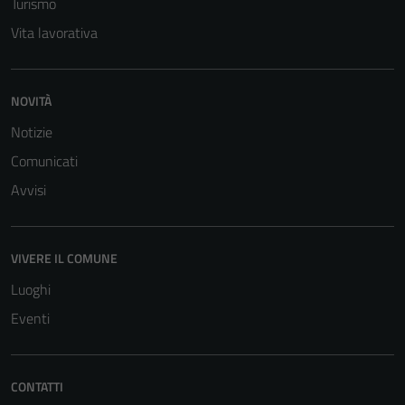
sono necessari
Turismo
per il
Vita lavorativa
funzionamento
del sito e non
possono
NOVITÀ
essere
Notizie
disabilitati.
Questi cookie
Comunicati
non raccolgono
Avvisi
informazioni
personali.
VIVERE IL COMUNE
Luoghi
Eventi
CONTATTI