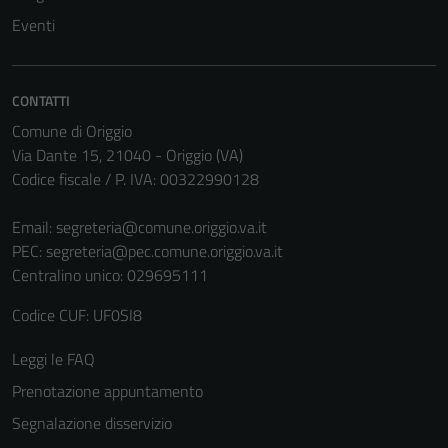
Tecnici
Eventi
Questi cookie
sono necessari
per il
CONTATTI
funzionamento
Comune di Origgio
del sito e non
Via Dante 15, 21040 - Origgio (VA)
possono
Codice fiscale / P. IVA: 00322990128
essere
disabilitati.
Email:
segreteria@comune.origgio.va.it
Questi cookie
PEC:
segreteria@pec.comune.origgio.va.it
non raccolgono
Centralino unico: 029695111
informazioni
personali.
Codice CUF: UF0SI8
Leggi le FAQ
Prenotazione appuntamento
Segnalazione disservizio