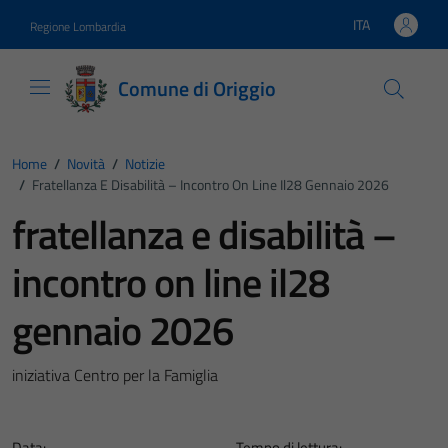
Vai ai contenuti
Vai al footer
ITA
Regione Lombardia
Lingua attiva:
Comune di Origgio
Home
/
Novità
/
Notizie
/
Fratellanza E Disabilità – Incontro On Line Il28 Gennaio 2026
fratellanza e disabilità –
incontro on line il28
gennaio 2026
iniziativa Centro per la Famiglia
Data:
Tempo di lettura: