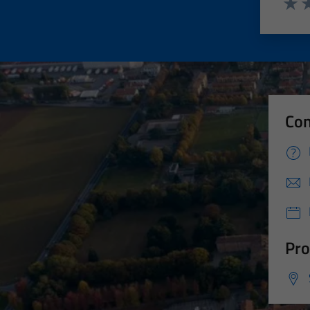
Valut
Va
Con
Pro