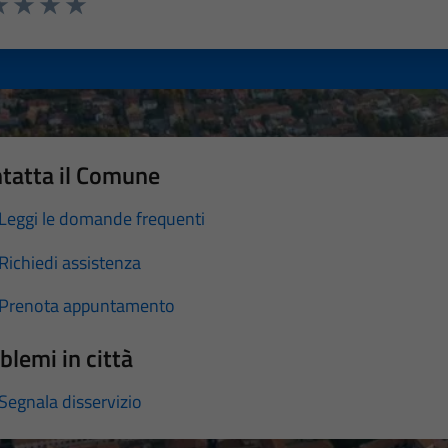
a 1 stelle su 5
luta 2 stelle su 5
Valuta 3 stelle su 5
Valuta 4 stelle su 5
Valuta 5 stelle su 5
tatta il Comune
Leggi le domande frequenti
Richiedi assistenza
Prenota appuntamento
blemi in città
Segnala disservizio