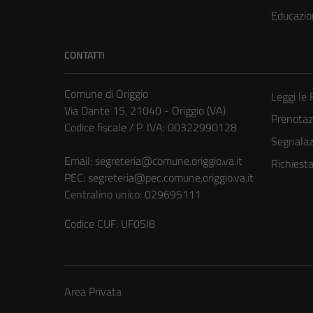
Educazio
CONTATTI
Comune di Origgio
Leggi le
Via Dante 15, 21040 - Origgio (VA)
Prenota
Codice fiscale / P. IVA: 00322990128
Segnalazi
Email:
segreteria@comune.origgio.va.it
Richiest
PEC:
segreteria@pec.comune.origgio.va.it
Centralino unico: 029695111
Codice CUF: UF0SI8
Area Privata