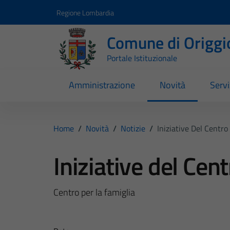
Vai ai contenuti
Vai al footer
Regione Lombardia
Comune di Origgi
Portale Istituzionale
Amministrazione
Novità
Servi
Home
/
Novità
/
Notizie
/
Iniziative Del Centro
Iniziative del Cent
Centro per la famiglia