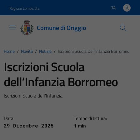
Vai ai contenuti
Vai al footer
ITA
Regione Lombardia
Lingua attiva:
Comune di Origgio
Home
/
Novità
/
Notizie
/
Iscrizioni Scuola Dell’Infanzia Borromeo
Iscrizioni Scuola
dell’Infanzia Borromeo
Iscrizioni Scuola dell'Infanzia
Data:
Tempo di lettura:
1 min
29 Dicembre 2025