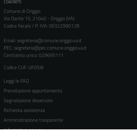
CONTATTI
sono necessari
Comune di Origgio
per il
Via Dante 15, 21040 - Origgio (VA)
funzionamento
Codice fiscale / P. IVA: 00322990128
del sito e non
possono
Email:
segreteria@comune.origgio.va.it
essere
PEC:
segreteria@pec.comune.origgio.va.it
disabilitati.
Centralino unico: 029695111
Questi cookie
non raccolgono
Codice CUF: UF0SI8
informazioni
personali.
Leggi le FAQ
Prenotazione appuntamento
Segnalazione disservizio
Richiesta assistenza
Amministrazione trasparente
Informativa privacy