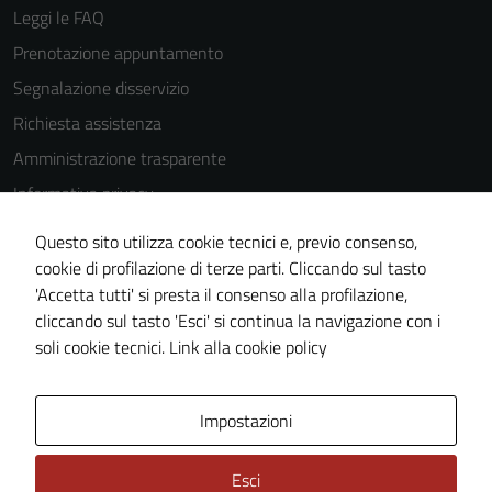
Leggi le FAQ
Prenotazione appuntamento
Segnalazione disservizio
Richiesta assistenza
Amministrazione trasparente
Informativa privacy
Cookie Policy
Questo sito utilizza cookie tecnici e, previo consenso,
Note legali
cookie di profilazione di terze parti. Cliccando sul tasto
'Accetta tutti' si presta il consenso alla profilazione,
Dichiarazione di accessibilità
cliccando sul tasto 'Esci' si continua la navigazione con i
Piano di miglioramento del sito
soli cookie tecnici.
Link alla cookie policy
Area Privata
Impostazioni
Esci