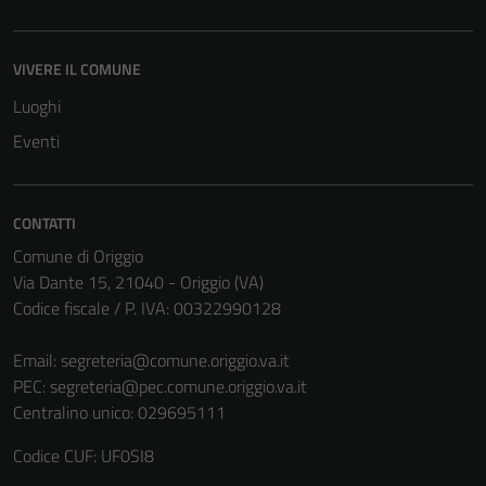
VIVERE IL COMUNE
Luoghi
Eventi
CONTATTI
Comune di Origgio
Via Dante 15, 21040 - Origgio (VA)
Codice fiscale / P. IVA: 00322990128
Email:
segreteria@comune.origgio.va.it
PEC:
segreteria@pec.comune.origgio.va.it
Centralino unico: 029695111
Codice CUF: UF0SI8