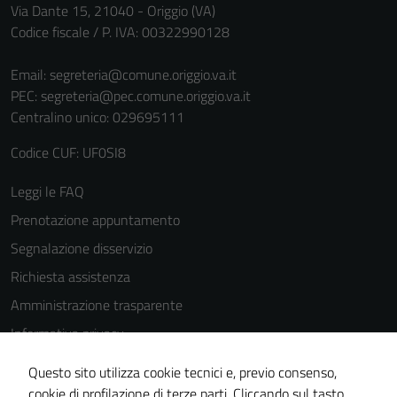
personali.
Via Dante 15, 21040 - Origgio (VA)
Codice fiscale / P. IVA: 00322990128
Email:
segreteria@comune.origgio.va.it
PEC:
segreteria@pec.comune.origgio.va.it
Centralino unico: 029695111
Codice CUF: UF0SI8
Leggi le FAQ
Prenotazione appuntamento
Segnalazione disservizio
Richiesta assistenza
Amministrazione trasparente
Informativa privacy
Cookie Policy
Questo sito utilizza cookie tecnici e, previo consenso,
Note legali
cookie di profilazione di terze parti. Cliccando sul tasto