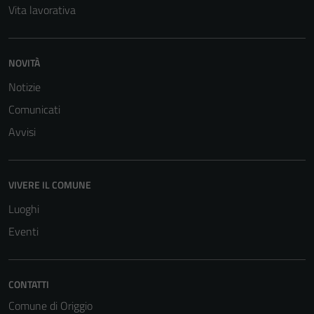
Vita lavorativa
NOVITÀ
Notizie
Comunicati
Tecnici
Avvisi
Questi cookie
sono necessari
per il
funzionamento
VIVERE IL COMUNE
del sito e non
Luoghi
possono
Eventi
essere
disabilitati.
Questi cookie
CONTATTI
non raccolgono
informazioni
Comune di Origgio