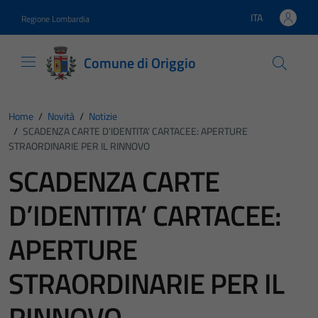
Vai ai contenuti
Vai al footer
ITA
Regione Lombardia
Lingua attiva:
Comune di Origgio
Home
/
Novità
/
Notizie
/
SCADENZA CARTE D’IDENTITA’ CARTACEE: APERTURE
STRAORDINARIE PER IL RINNOVO
SCADENZA CARTE
D’IDENTITA’ CARTACEE:
APERTURE
STRAORDINARIE PER IL
RINNOVO