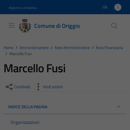
Vai ai contenuti
Vai al footer
ITA
Regione Lombardia
Lingua attiva:
Comune di Origgio
Home
/
Amministrazione
/
Aree Amministrative
/
Area Finanziaria
/
Marcello Fusi
Marcello Fusi
Condividi
Vedi azioni
INDICE DELLA PAGINA
Organizzazioni