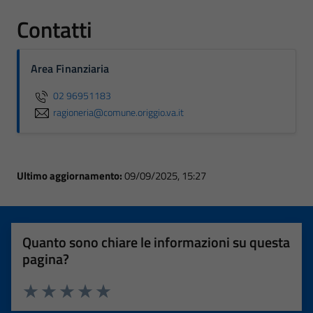
Contatti
Area Finanziaria
02 96951183
ragioneria@comune.origgio.va.it
Ultimo aggiornamento:
09/09/2025, 15:27
Quanto sono chiare le informazioni su questa
pagina?
Valuta 1 stelle su 5
Valuta 2 stelle su 5
Valuta 3 stelle su 5
Valuta 4 stelle su 5
Valuta 5 stelle su 5