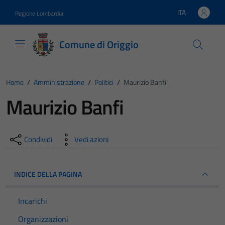
Vai ai contenuti
Vai al footer
ITA
Regione Lombardia
Lingua attiva:
Comune di Origgio
Home
/
Amministrazione
/
Politici
/
Maurizio Banfi
Maurizio Banfi
Condividi
Vedi azioni
INDICE DELLA PAGINA
Incarichi
Organizzazioni