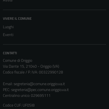
Avvisi
VIVERE IL COMUNE
Luoghi
Eventi
CONTATTI
Comune di Origgio
Via Dante 15, 21040 - Origgio (VA)
Codice fiscale / P. IVA: 00322990128
Tecnici
Questi cookie
Email:
segreteria@comune.origgio.va.it
sono necessari
PEC:
segreteria@pec.comune.origgio.va.it
per il
Centralino unico: 029695111
funzionamento
del sito e non
Codice CUF: UF0SI8
possono