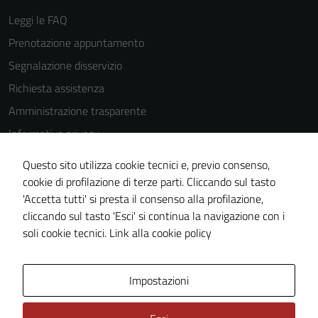
essere
Leggi le FAQ
disabilitati.
Prenotazione appuntamento
Questi cookie
non raccolgono
Segnalazione disservizio
informazioni
Richiesta assistenza
personali.
Amministrazione trasparente
Informativa privacy
Cookie Policy
Questo sito utilizza cookie tecnici e, previo consenso,
Note legali
cookie di profilazione di terze parti. Cliccando sul tasto
'Accetta tutti' si presta il consenso alla profilazione,
Dichiarazione di accessibilità
cliccando sul tasto 'Esci' si continua la navigazione con i
Piano di miglioramento del sito
soli cookie tecnici.
Link alla cookie policy
Area Privata
Impostazioni