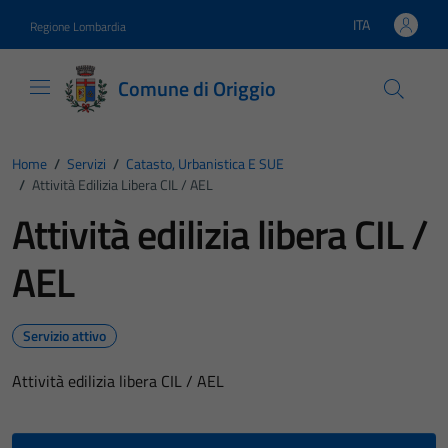
Vai ai contenuti
Vai al footer
ITA
Regione Lombardia
Lingua attiva:
Comune di Origgio
Home
/
Servizi
/
Catasto, Urbanistica E SUE
/
Attività Edilizia Libera CIL / AEL
Attività edilizia libera CIL /
AEL
Servizio attivo
Attività edilizia libera CIL / AEL