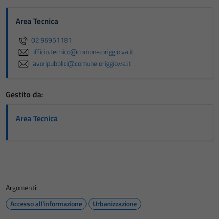
Area Tecnica
Tecnici
02 96951181
Questi cookie
ufficio.tecnico@comune.origgio.va.it
sono necessari
lavoripubblici@comune.origgio.va.it
per il
funzionamento
del sito e non
Gestito da:
possono
essere
Area Tecnica
disabilitati.
Questi cookie
non raccolgono
informazioni
personali.
Argomenti:
Accesso all'informazione
Urbanizzazione