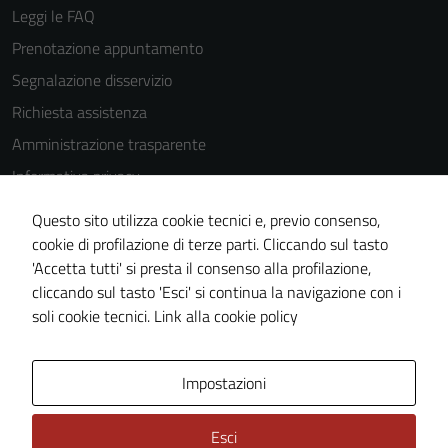
Leggi le FAQ
Prenotazione appuntamento
Segnalazione disservizio
Richiesta assistenza
Amministrazione trasparente
Informativa privacy
Cookie Policy
Questo sito utilizza cookie tecnici e, previo consenso,
Note legali
cookie di profilazione di terze parti. Cliccando sul tasto
'Accetta tutti' si presta il consenso alla profilazione,
Dichiarazione di accessibilità
cliccando sul tasto 'Esci' si continua la navigazione con i
Piano di miglioramento del sito
soli cookie tecnici.
Link alla cookie policy
Area Privata
Impostazioni
Esci