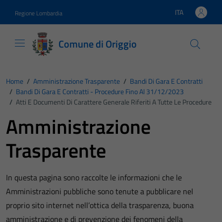
Vai ai contenuti
Vai al footer
ITA
Regione Lombardia
Lingua attiva:
Comune di Origgio
Home
/
Amministrazione Trasparente
/
Bandi Di Gara E Contratti
/
Bandi Di Gara E Contratti - Procedure Fino Al 31/12/2023
/
Atti E Documenti Di Carattere Generale Riferiti A Tutte Le Procedure
Amministrazione
Trasparente
In questa pagina sono raccolte le informazioni che le
Amministrazioni pubbliche sono tenute a pubblicare nel
proprio sito internet nell’ottica della trasparenza, buona
amministrazione e di prevenzione dei fenomeni della