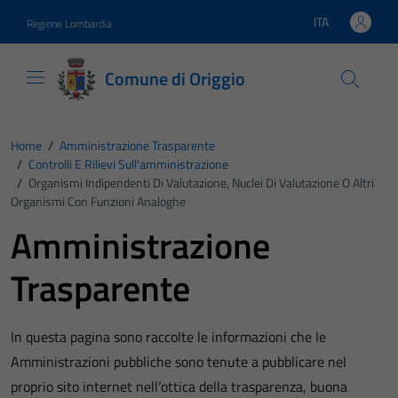
Vai ai contenuti
Vai al footer
ITA
Regione Lombardia
Lingua attiva:
Comune di Origgio
Home
/
Amministrazione Trasparente
/
Controlli E Rilievi Sull'amministrazione
/
Organismi Indipendenti Di Valutazione, Nuclei Di Valutazione O Altri
Organismi Con Funzioni Analoghe
Amministrazione
Trasparente
In questa pagina sono raccolte le informazioni che le
Amministrazioni pubbliche sono tenute a pubblicare nel
proprio sito internet nell’ottica della trasparenza, buona