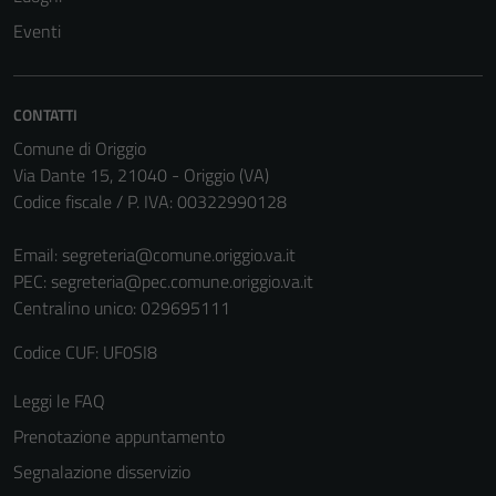
Questi cookie
Eventi
non raccolgono
informazioni
personali.
CONTATTI
Comune di Origgio
Via Dante 15, 21040 - Origgio (VA)
Codice fiscale / P. IVA: 00322990128
Email:
segreteria@comune.origgio.va.it
PEC:
segreteria@pec.comune.origgio.va.it
Centralino unico: 029695111
Codice CUF: UF0SI8
Leggi le FAQ
Prenotazione appuntamento
Segnalazione disservizio