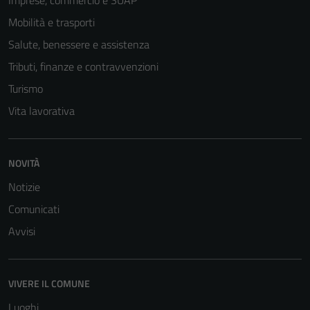
Imprese, commercio e SUAP
Mobilità e trasporti
Salute, benessere e assistenza
Tributi, finanze e contravvenzioni
Turismo
Vita lavorativa
NOVITÀ
Tecnici
Questi cookie
Notizie
sono necessari
Comunicati
per il
Avvisi
funzionamento
del sito e non
possono
essere
VIVERE IL COMUNE
disabilitati.
Luoghi