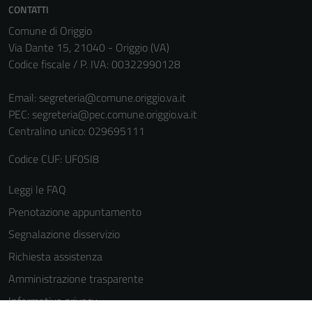
informazioni
CONTATTI
personali.
Comune di Origgio
Via Dante 15, 21040 - Origgio (VA)
Codice fiscale / P. IVA: 00322990128
Email:
segreteria@comune.origgio.va.it
PEC:
segreteria@pec.comune.origgio.va.it
Centralino unico: 029695111
Codice CUF: UF0SI8
Leggi le FAQ
Prenotazione appuntamento
Segnalazione disservizio
Richiesta assistenza
Amministrazione trasparente
Informativa privacy