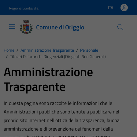
Vai ai contenuti
Vai al footer
ITA
Regione Lombardia
Lingua attiva:
Comune di Origgio
Home
/
Amministrazione Trasparente
/
Personale
/
Titolari Di Incarichi Dirigenziali (dirigenti Non Generali)
Amministrazione
Trasparente
In questa pagina sono raccolte le informazioni che le
Amministrazioni pubbliche sono tenute a pubblicare nel
proprio sito internet nell’ottica della trasparenza, buona
amministrazione e di prevenzione dei fenomeni della