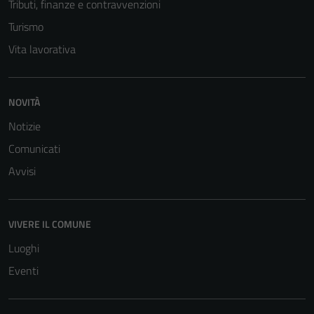
Tributi, finanze e contravvenzioni
Turismo
Vita lavorativa
NOVITÀ
Notizie
Tecnici
Comunicati
Questi cookie
Avvisi
sono necessari
per il
funzionamento
del sito e non
VIVERE IL COMUNE
possono
Luoghi
essere
Eventi
disabilitati.
Questi cookie
non raccolgono