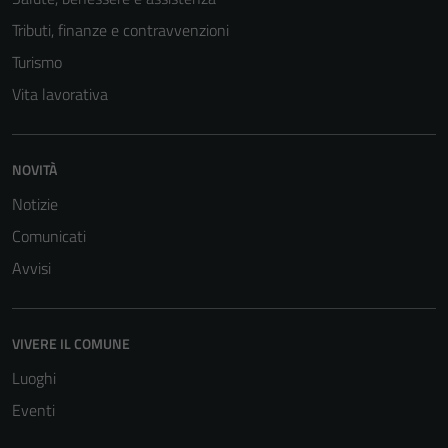
Tributi, finanze e contravvenzioni
Turismo
Vita lavorativa
NOVITÀ
Notizie
Tecnici
Questi cookie
Comunicati
sono necessari
Avvisi
per il
funzionamento
del sito e non
VIVERE IL COMUNE
possono
essere
Luoghi
disabilitati.
Eventi
Questi cookie
non raccolgono