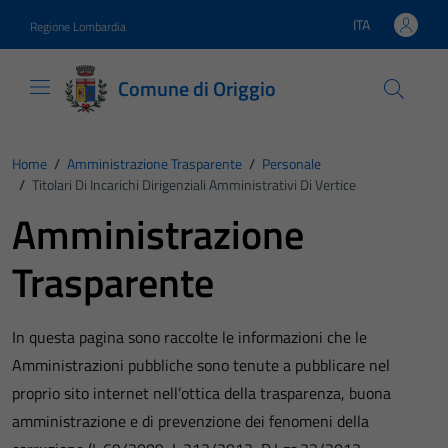
Vai ai contenuti
Vai al footer
ITA
Regione Lombardia
Lingua attiva:
Comune di Origgio
Home
/
Amministrazione Trasparente
/
Personale
/
Titolari Di Incarichi Dirigenziali Amministrativi Di Vertice
Amministrazione
Trasparente
In questa pagina sono raccolte le informazioni che le
Amministrazioni pubbliche sono tenute a pubblicare nel
proprio sito internet nell’ottica della trasparenza, buona
amministrazione e di prevenzione dei fenomeni della