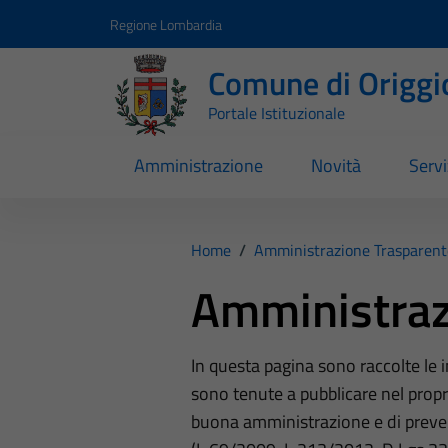
Vai ai contenuti
Vai al footer
Regione Lombardia
Comune di Origgi
Portale Istituzionale
Amministrazione
Novità
Servi
Home
/
Amministrazione Trasparent
Amministraz
In questa pagina sono raccolte le
sono tenute a pubblicare nel propri
buona amministrazione e di preve