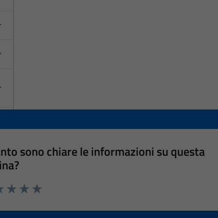
nto sono chiare le informazioni su questa
ina?
a 1 stelle su 5
luta 2 stelle su 5
Valuta 3 stelle su 5
Valuta 4 stelle su 5
Valuta 5 stelle su 5