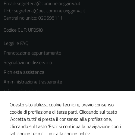
Email:
segreteria@comune.origgio.va.it
PEC:
segreteria@pec.comune.origgio.va.it
Centralino unico: 029695111
Codice CUF: UF0SI8
Leggi le FAQ
Prenotazione appuntamento
Segnalazione disservizio
Richiesta assistenza
Amministrazione trasparente
Informativa privacy
Cookie Policy
Questo sito utilizza cookie tecnici e, previo consenso,
Note legali
cookie di profilazione di terze parti. Cliccando sul tasto
'Accetta tutti' si presta il consenso alla profilazione,
Dichiarazione di accessibilità
cliccando sul tasto 'Esci' si continua la navigazione con i
Piano di miglioramento del sito
soli cookie tecnici.
Link alla cookie policy