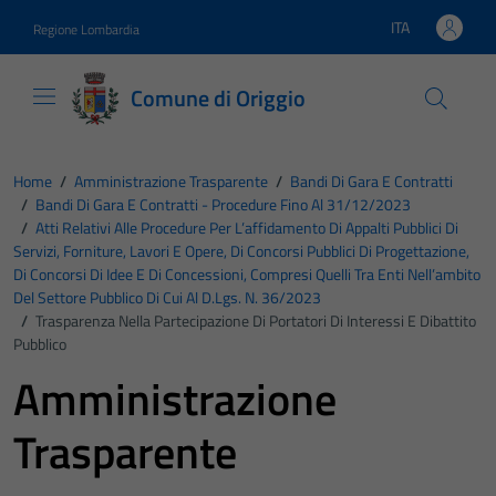
Vai ai contenuti
Vai al footer
ITA
Regione Lombardia
Lingua attiva:
Comune di Origgio
Home
/
Amministrazione Trasparente
/
Bandi Di Gara E Contratti
/
Bandi Di Gara E Contratti - Procedure Fino Al 31/12/2023
/
Atti Relativi Alle Procedure Per L’affidamento Di Appalti Pubblici Di
Servizi, Forniture, Lavori E Opere, Di Concorsi Pubblici Di Progettazione,
Di Concorsi Di Idee E Di Concessioni, Compresi Quelli Tra Enti Nell’ambito
Del Settore Pubblico Di Cui Al D.Lgs. N. 36/2023
/
Trasparenza Nella Partecipazione Di Portatori Di Interessi E Dibattito
Pubblico
Amministrazione
Trasparente