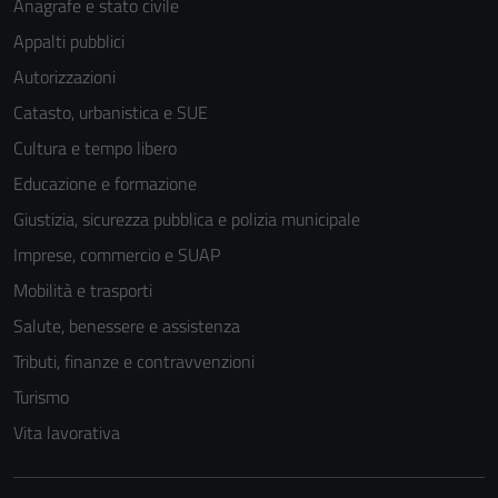
Anagrafe e stato civile
Appalti pubblici
Autorizzazioni
Catasto, urbanistica e SUE
Tecnici
Cultura e tempo libero
Questi cookie
Educazione e formazione
sono necessari
Giustizia, sicurezza pubblica e polizia municipale
per il
funzionamento
Imprese, commercio e SUAP
del sito e non
Mobilità e trasporti
possono
Salute, benessere e assistenza
essere
disabilitati.
Tributi, finanze e contravvenzioni
Questi cookie
Turismo
non raccolgono
Vita lavorativa
informazioni
personali.