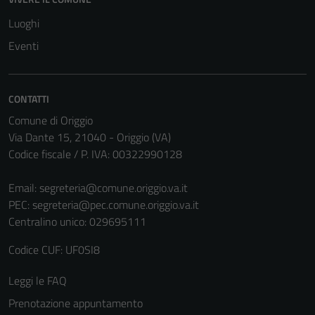
sono necessari
Luoghi
per il
Eventi
funzionamento
del sito e non
possono
CONTATTI
essere
disabilitati.
Comune di Origgio
Questi cookie
Via Dante 15, 21040 - Origgio (VA)
non raccolgono
Codice fiscale / P. IVA: 00322990128
informazioni
personali.
Email:
segreteria@comune.origgio.va.it
PEC:
segreteria@pec.comune.origgio.va.it
Centralino unico: 029695111
Codice CUF: UF0SI8
Leggi le FAQ
Prenotazione appuntamento