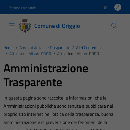
Vai ai contenuti
Vai al footer
ITA
Regione Lombardia
Lingua attiva:
Comune di Origgio
Home
/
Amministrazione Trasparente
/
Altri Contenuti
/
Attuazione Misure PNRR
/
Attuazione Misure PNRR
Amministrazione
Trasparente
In questa pagina sono raccolte le informazioni che le
Amministrazioni pubbliche sono tenute a pubblicare nel
proprio sito internet nell’ottica della trasparenza, buona
amministrazione e di prevenzione dei fenomeni della