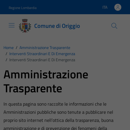
Vai ai contenuti
Vai al footer
ITA
Regione Lombardia
Lingua attiva:
Comune di Origgio
Home
/
Amministrazione Trasparente
/
Interventi Straordinari E Di Emergenza
/
Interventi Straordinari E Di Emergenza
Amministrazione
Trasparente
In questa pagina sono raccolte le informazioni che le
Amministrazioni pubbliche sono tenute a pubblicare nel
proprio sito internet nell’ottica della trasparenza, buona
amministrazione e di prevenzione dei fenomeni della