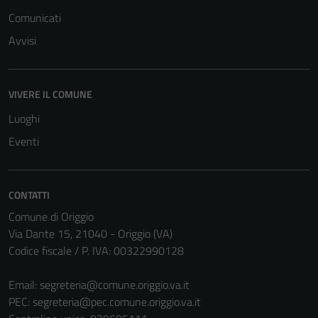
possono
Comunicati
essere
Avvisi
disabilitati.
Questi cookie
non raccolgono
VIVERE IL COMUNE
informazioni
personali.
Luoghi
Eventi
CONTATTI
Comune di Origgio
Via Dante 15, 21040 - Origgio (VA)
Codice fiscale / P. IVA: 00322990128
Email:
segreteria@comune.origgio.va.it
PEC:
segreteria@pec.comune.origgio.va.it