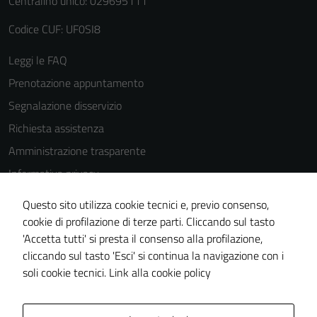
Centralino unico: 029695111
Codice CUF: UF0SI8
Leggi le FAQ
Prenotazione appuntamento
Segnalazione disservizio
Richiesta assistenza
Amministrazione trasparente
Informativa privacy
Cookie Policy
Questo sito utilizza cookie tecnici e, previo consenso,
Note legali
cookie di profilazione di terze parti. Cliccando sul tasto
'Accetta tutti' si presta il consenso alla profilazione,
Dichiarazione di accessibilità
cliccando sul tasto 'Esci' si continua la navigazione con i
Piano di miglioramento del sito
soli cookie tecnici.
Link alla cookie policy