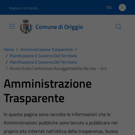
Vai ai contenuti
Vai al footer
ITA
Regione Lombardia
Lingua attiva:
Comune di Origgio
Home
/
Amministrazione Trasparente
/
/
Pianificazione E Governo Del Territorio
/
Pianificazione E Governo Del Territorio
/
Avviso Esito Conferenza Assoggettabilità Ala Vas – Erir
Amministrazione
Trasparente
In questa pagina sono raccolte le informazioni che le
Amministrazioni pubbliche sono tenute a pubblicare nel
proprio sito internet nell’ottica della trasparenza, buona