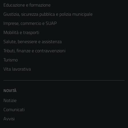
Educazione e formazione
Giustizia, sicurezza pubblica e polizia municipale
Tecnici
Imprese, commercio e SUAP
Questi cookie
sono necessari
Mobilità e trasporti
per il
Salute, benessere e assistenza
funzionamento
Tributi, finanze e contravvenzioni
del sito e non
possono
Turismo
essere
Vita lavorativa
disabilitati.
Questi cookie
non raccolgono
NOVITÀ
informazioni
personali.
Notizie
Comunicati
Avvisi