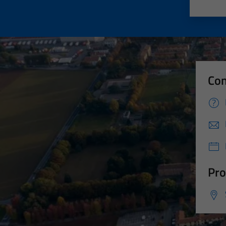
Valut
Va
Con
Pro