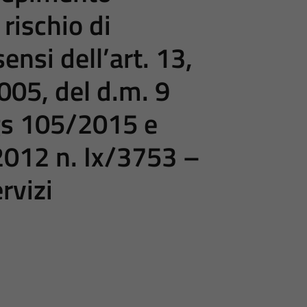
 rischio di
sensi dell’art. 13,
005, del d.m. 9
gs 105/2015 e
 2012 n. Ix/3753 –
rvizi