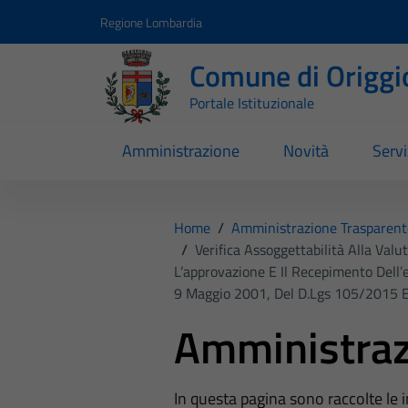
Vai ai contenuti
Vai al footer
Regione Lombardia
Comune di Origgi
Portale Istituzionale
Amministrazione
Novità
Servi
Home
/
Amministrazione Trasparent
/
Verifica Assoggettabilità Alla Valu
L’approvazione E Il Recepimento Dell’e
9 Maggio 2001, Del D.lgs 105/2015 E 
Amministraz
In questa pagina sono raccolte le