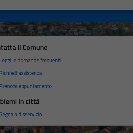
a 1 stelle su 5
luta 2 stelle su 5
Valuta 3 stelle su 5
Valuta 4 stelle su 5
Valuta 5 stelle su 5
tatta il Comune
Leggi le domande frequenti
Richiedi assistenza
Prenota appuntamento
blemi in città
Segnala disservizio