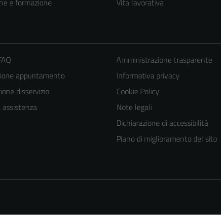
ne e formazione
Vita lavorativa
 FAQ
Amministrazione trasparente
zione appuntamento
Informativa privacy
one disservizio
Cookie Policy
a assistenza
Note legali
Tecnici
Dichiarazione di accessibilità
Questi cookie
Piano di miglioramento del sito
sono necessari
per il
funzionamento
del sito e non
possono
essere