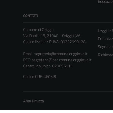
Educazio
CONTATTI
Comune di Origgio
Leggi le
Via Dante 15, 21040 - Origgio (VA)
Prenota
Codice fiscale / P. IVA: 00322990128
Segnalazi
Email:
segreteria@comune.origgio.va.it
Richiest
PEC:
segreteria@pec.comune.origgio.va.it
Centralino unico: 029695111
Codice CUF: UF0SI8
Area Privata