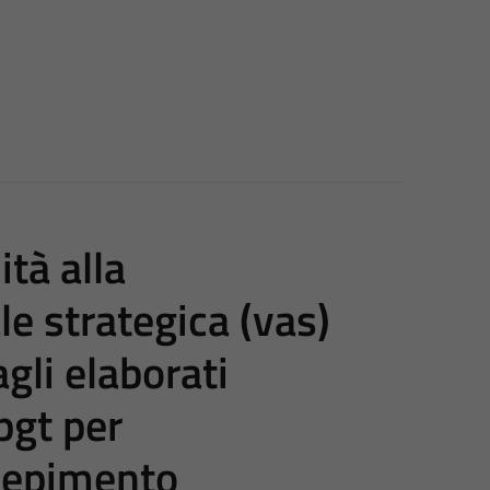
ità alla
e strategica (vas)
agli elaborati
 pgt per
ecepimento