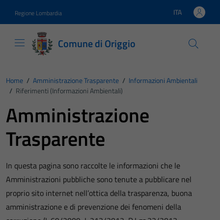
Vai ai contenuti
Vai al footer
ITA
Regione Lombardia
Lingua attiva:
Comune di Origgio
Home
/
Amministrazione Trasparente
/
Informazioni Ambientali
/
Riferimenti (informazioni Ambientali)
Amministrazione
Trasparente
In questa pagina sono raccolte le informazioni che le
Amministrazioni pubbliche sono tenute a pubblicare nel
proprio sito internet nell’ottica della trasparenza, buona
amministrazione e di prevenzione dei fenomeni della