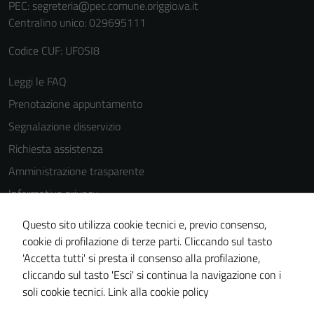
PEC:
segreteria@pec.comune.origgio.va.it
Centralino unico: 029695111
Codice CUF: UF0SI8
Leggi le FAQ
Prenotazione appuntamento
Segnalazione disservizio
Richiesta assistenza
Amministrazione trasparente
Informativa privacy
Cookie Policy
Questo sito utilizza cookie tecnici e, previo consenso,
Note legali
cookie di profilazione di terze parti. Cliccando sul tasto
'Accetta tutti' si presta il consenso alla profilazione,
Dichiarazione di accessibilità
cliccando sul tasto 'Esci' si continua la navigazione con i
Piano di miglioramento del sito
soli cookie tecnici.
Link alla cookie policy