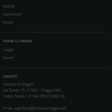
del sito e non
Notizie
possono
Comunicati
essere
disabilitati.
Avvisi
Questi cookie
non raccolgono
informazioni
VIVERE IL COMUNE
personali.
Luoghi
Eventi
CONTATTI
Comune di Origgio
Via Dante 15, 21040 - Origgio (VA)
Codice fiscale / P. IVA: 00322990128
Email:
segreteria@comune.origgio.va.it