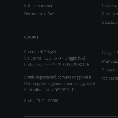
Enti e Fondazioni
Catasto,
Documenti e Dati
Cultura 
Educazio
CONTATTI
Comune di Origgio
Leggi le
Via Dante 15, 21040 - Origgio (VA)
Prenota
Codice fiscale / P. IVA: 00322990128
Segnalazi
Email:
segreteria@comune.origgio.va.it
Richiest
PEC:
segreteria@pec.comune.origgio.va.it
Centralino unico: 029695111
Codice CUF: UF0SI8