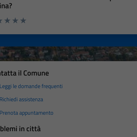
ina?
a 1 stelle su 5
luta 2 stelle su 5
Valuta 3 stelle su 5
Valuta 4 stelle su 5
Valuta 5 stelle su 5
tatta il Comune
Leggi le domande frequenti
Richiedi assistenza
Prenota appuntamento
blemi in città