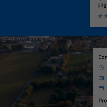
pag
Valut
Va
Con
Pro