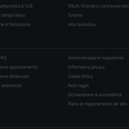
 urbanistica e SUE
Tributi, finanze e contravvenzion
e tempo libero
Turismo
ne e formazione
Vita lavorativa
 FAQ
Amministrazione trasparente
zione appuntamento
Informativa privacy
one disservizio
Cookie Policy
Tecnici
a assistenza
Note legali
Questi cookie
Dichiarazione di accessibilità
sono necessari
per il
Piano di miglioramento del sito
funzionamento
del sito e non
possono