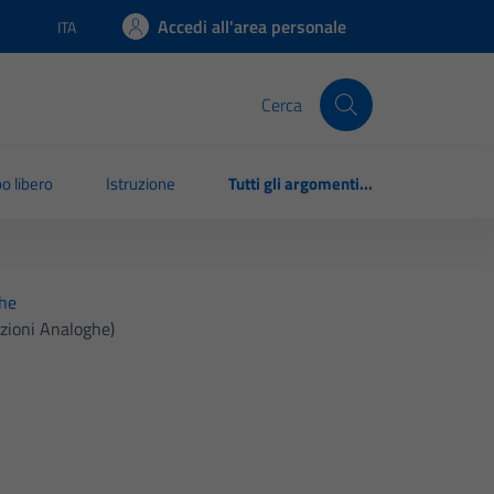
Accedi all'area personale
ITA
Lingua attiva:
Cerca
o libero
Istruzione
Tutti gli argomenti...
ghe
nzioni Analoghe)