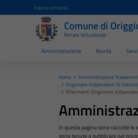
Vai ai contenuti
Vai al footer
Regione Lombardia
Comune di Origgi
Portale Istituzionale
Amministrazione
Novità
Servi
Home
/
Amministrazione Trasparent
/
Organismi Indipendenti Di Valutaz
/
Riferimenti (Organismi Indipenden
Amministraz
In questa pagina sono raccolte le
sono tenute a pubblicare nel propri