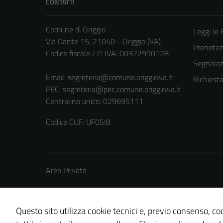
CONTATTI
Comune di Origgio
Leggi le
Via Dante 15, 21040 - Origgio (VA)
Prenota
Codice fiscale / P. IVA: 00322990128
Segnalazi
Email:
segreteria@comune.origgio.va.it
Richiest
PEC:
segreteria@pec.comune.origgio.va.it
Centralino unico: 029695111
Codice CUF: UF0SI8
Area Privata
Questo sito utilizza cookie tecnici e, previo consenso, coo