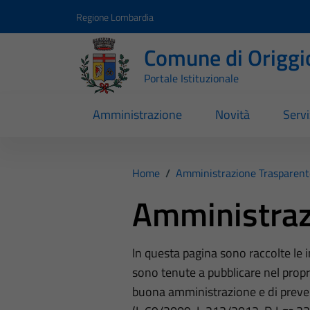
Vai ai contenuti
Vai al footer
Regione Lombardia
Comune di Origgi
Portale Istituzionale
Amministrazione
Novità
Servi
Home
/
Amministrazione Trasparent
Amministraz
In questa pagina sono raccolte le
sono tenute a pubblicare nel propri
buona amministrazione e di preve