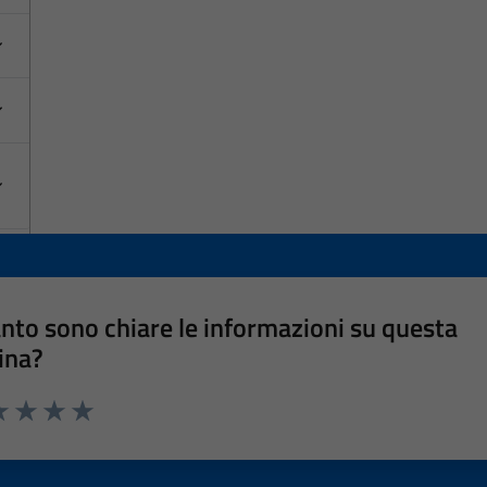
nto sono chiare le informazioni su questa
ina?
a 1 stelle su 5
luta 2 stelle su 5
Valuta 3 stelle su 5
Valuta 4 stelle su 5
Valuta 5 stelle su 5