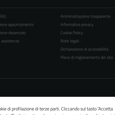
 FAQ
Amministrazione trasparente
zione appuntamento
Informativa privacy
one disservizio
Cookie Policy
a assistenza
Note legali
Dichiarazione di accessibilità
Tecnici
Piano di miglioramento del sito
Questi cookie
sono necessari
per il
funzionamento
del sito e non
possono
essere
kie di profilazione di terze parti. Cliccando sul tasto 'Accetta
disabilitati.