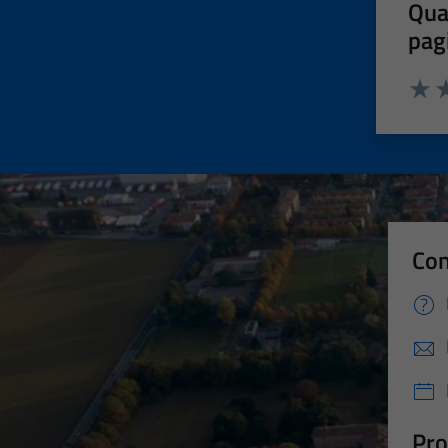
Qua
pag
Valut
Va
Con
Pro