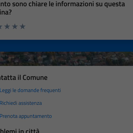
nto sono chiare le informazioni su questa
ina?
a 1 stelle su 5
luta 2 stelle su 5
Valuta 3 stelle su 5
Valuta 4 stelle su 5
Valuta 5 stelle su 5
tatta il Comune
Leggi le domande frequenti
Richiedi assistenza
Prenota appuntamento
blemi in città