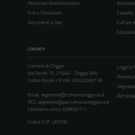
Personale Amministrativo
Autorizza
Enti e Fondazioni
Catasto,
Documenti e Dati
Cultura 
Educazio
CONTATTI
Comune di Origgio
Leggi le
Via Dante 15, 21040 - Origgio (VA)
Prenota
Codice fiscale / P. IVA: 00322990128
Segnalazi
Email:
segreteria@comune.origgio.va.it
Richiest
PEC:
segreteria@pec.comune.origgio.va.it
Centralino unico: 029695111
Codice CUF: UF0SI8