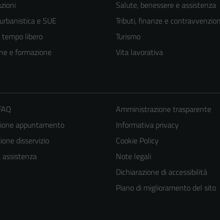
zioni
Salute, benessere e assistenza
 urbanistica e SUE
Tributi, finanze e contravvenzion
e tempo libero
Turismo
ne e formazione
Vita lavorativa
 FAQ
Amministrazione trasparente
zione appuntamento
Informativa privacy
Tecnici
one disservizio
Cookie Policy
Questi cookie
a assistenza
Note legali
sono necessari
Dichiarazione di accessibilità
per il
Piano di miglioramento del sito
funzionamento
del sito e non