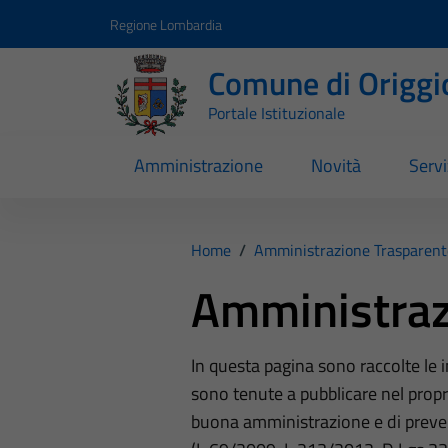
Vai ai contenuti
Vai al footer
Regione Lombardia
Comune di Origgi
Portale Istituzionale
Amministrazione
Novità
Servi
Home
/
Amministrazione Trasparent
Amministraz
In questa pagina sono raccolte le
sono tenute a pubblicare nel propri
buona amministrazione e di preve